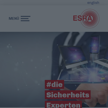
english
MENÜ
#die
Sicherheits
Experten