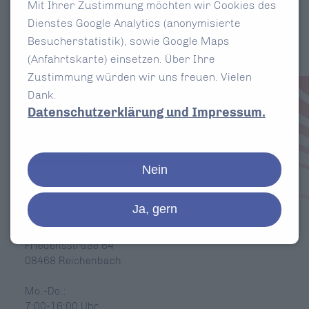
Mit Ihrer Zustimmung möchten wir Cookies des
Dienstes Google Analytics (anonymisierte
Besucherstatistik), sowie Google Maps
(Anfahrtskarte) einsetzen. Über Ihre
Zustimmung würden wir uns freuen. Vielen
Dank.
Datenschutzerklärung und Impressum.
Sie haben Fragen? Wir kennen die
Antworten.
SCHREIBEN SIE UNS
Nein
Ja, gern
ESRA GmbH
Friedensstraße 64
08468 Reichenbach
Mo.-Do.:
7:00-16:00 Uhr