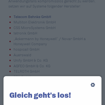
Anwendungsfalls kompromisslos gerecht zu werden,
setzen wir auf Systeme folgender Hersteller:
Telecom Behnke GmbH
Multiton Elektronik GmbH
CSS MicroSystems GmbH
tetronik GmbH
„Ackermann by Honeywell“ / Novar GmbH a
Honeywell Company
hospicall GmbH
Auerswald
Unify GmbH & Co. KG
AGFEO GmbH & Co. KG
TELROTH GmbH
3CX GmbH
Gleich geht's los!
Zertifizierungen